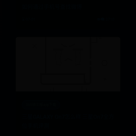
如何通过手机号查找微博
⌛ 07-01
👁️‍🗨️ 2710
365骑士版app下载
三星GALAXY On7怎么样 三星On7全方
位手机评测