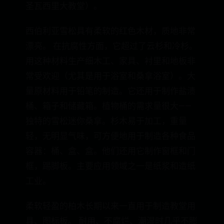
圣瓦西里大教堂）。
西伯利亚雪松具有柔软的红色木材，质地非常
漂亮。 在抗腐性方面，它超过了云杉和冷杉。
用这种材料生产细木工、家具、衬里和地板非
常受欢迎（尤其是用于浴室和桑拿浴室）。大
量原材料用于铅笔的制造。它还用于制作盐渍
桶、箱子和储藏箱。植物桶的需求量很大——
独特的雪松迷你桑拿。杉木易于加工，重量
轻，无明显气味，可方便地用于制造各种食品
容器：桶、盒、盒。他们还用它制作窗框和门
框，踢脚板。主要应用领域之一是纸浆和造纸
工业。
柔软轻盈的柏木长期以来一直用于制造教堂用
具、图标板。 耐用、不腐烂、潮湿时几乎不膨