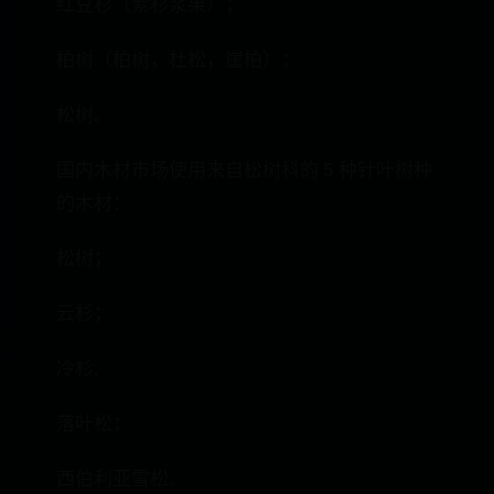
红豆杉（紫杉浆果）；
柏树（柏树，杜松，崖柏）；
松树。
国内木材市场使用来自松树科的 5 种针叶树种
的木材：
松树；
云杉；
冷杉;
落叶松；
西伯利亚雪松。