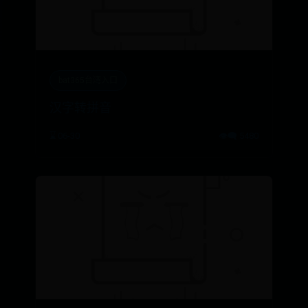
bat365台湾入口
汉字转拼音
⌛ 06-30
👁️‍🗨️ 5480