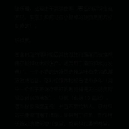
弦乐器，这是由于高弹性率（著名的斯特拉迪
瓦里、瓜奈里和阿马蒂小提琴的顶面是用云杉
制成的）；
纤维素。
富含树脂的落叶松因其抗湿性和强度而被推荐
用于桩和枕木的生产，通常用于造船和水力发
电厂。一个不错的选择是选择落叶松来完成游
泳池或浴缸。落叶松镶木地板已使用多年（其
中一个例子是保存完好的谢列梅捷夫伯爵奥斯
坦金诺宫的地板）。以前（直到 19 世纪），
落叶松被高度重视，并且不卖给私人。原材料
的主要流向用于造船，如果用于建筑，则仅用
于选定的建筑物（冬宫、莫斯科克里姆林宫、