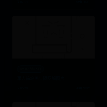
⌛ 07-04
👁️‍🗨️ 4631
bat365台湾入口
军人简笔画步骤图解图片
⌛ 06-29
👁️‍🗨️ 3832