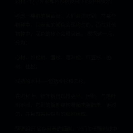
边材 - 位于外部和内部树皮层下的外围部分。
考虑一棵树的横截面，人们会注意到，在某些
物种中，其表面的颜色会是均匀的，而在其他
物种中，深色的核心会很突出。 根据这一点，
分为：
心材，如松树、雪松、落叶松、红豆杉、柏
树、杜松；
成熟的木材——包括冷杉和云杉。
在进化上，针叶树出现得更早，因此，与落叶
树不同，它们的解剖结构看起来更简单、更均
匀，并且由某种类型的细胞组成。
薄壁组织 储存营养的细胞。它们位于髓射线中