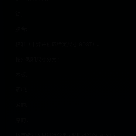
锯；
胶合;
校准（干燥并锯成给定尺寸 GOST）。
按外观和尺寸分为：
木板;
酒吧;
薄的;
厚的。
按等级对木材进行分类 - 根据批准的 GOST 对