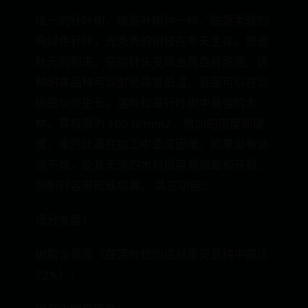
唯一的针叶树，像落叶树种一样，脱落柔软的
亮绿色针叶，光秃秃的树枝在冬天生存。随着
秋天的到来，它的针头变成金黄色并脱落。这
种耐寒品种可以耐受异常低温，甚至可以在北
极圈以外生长。落叶松是针叶树中最强的木
材，其极限为 105 N/mm2。增加的密度和硬
度，重的比重在加工中造成困难。如果没有适
当干燥，反复无常的木材很容易翘曲和开裂。
刨削时容易形成切屑。 其它功能：
低分支度；
树脂含量高（在落叶松的达胡里安品种中高达
22%）；