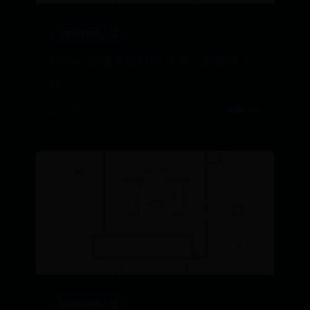
bat365台湾入口
丝芙兰面膜哪款好用 丝芙兰面膜哪个
好
⌛ 07-02
👁️‍🗨️ 536
bat365台湾入口