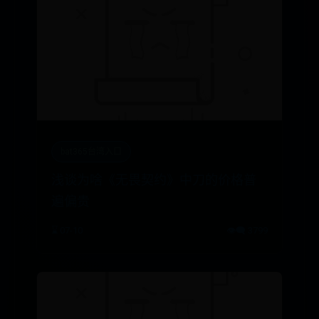
bat365台湾入口
浅谈为啥《无畏契约》中刀的价格普
遍偏贵
⌛ 07-10
👁️‍🗨️ 3799