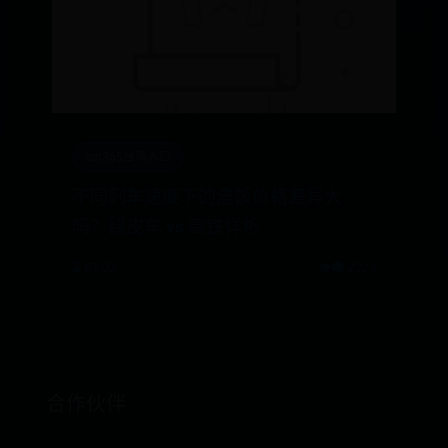
bat365台湾入口
不同列车速度下的盒饭价格差异大
吗？绿皮车 vs 高铁详析
⌛ 07-02
👁️‍🗨️ 2224
合作伙伴