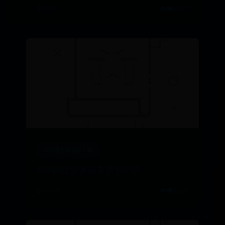
判：随着互联网的普及和消费者健康
⌛ 08-02
👁️‍🗨️ 6637
意识的增强，医药电商行业快速发展
[图]
365骑士版app下载
6月20日全区版本更新公告
⌛ 07-13
👁️‍🗨️ 6692