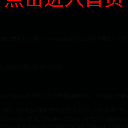
随从,所以并不推荐这么拼运气.
光上层的箱子,打掉杀手boss,搬运区域二几个重要的箱子,并
,大概就是集合石插件的位置.
引的套路,等我们拿够了枯法者强化装备之后一切都会简单非常
只在她周围救走枯法者即可,慢慢清怪到2区,进入2区后随时可能
遇后火力全开秒他,注意给自己加血,他开始施放杀戮盛宴时用硬
枯法者.一路清理到先知的大箱子,抓紧运回.然后是降低逃跑几