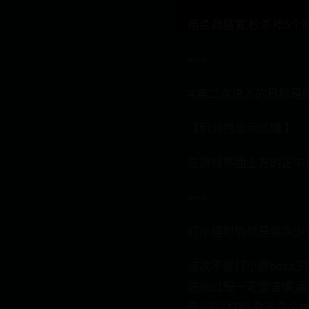
用杀戮盛宴,秒杀掉5个
===
4,第二次进入的目标是搬
【积分的显示区域 】
在游戏界面上方的正中央
===
打小怪时仍然是每次少
这次不要打小鹿boss,
进的过程一定要谨慎,遭
晕)可以打断,救下几个