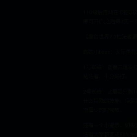
110级后自动在卡德
即可开启,之后每3天一次
【魔兽世界7.0枯法者
蜘蛛小boss：大厅里
1号蜘蛛：直接开爆发
枯法者，十分好打。
2号蜘蛛：这里我只剩1
什么特殊的技能，但是
血量少的时候放。
还有一个小提示，如果没
法者大军都变成50%左