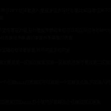
法力:带领20个枯法者进入,使很多怪会较好处理,比如自曝怪来
.
,承受伤害能力强.另外脆皮专精进本前可以先在领任务的NPC
buff可换可不换,我们本身并不需要打伤害.
大宝箱的枯法者装备 和尽可能多的积分
主要是第一区域,在探索完第一区域前,尽量不要去第二区域(
有一个小鹿boss,打败她后可以拿到一个狂暴者头盔,下次进入
后再来打这boss.打小怪时尽量每次少引,保证随从存活.