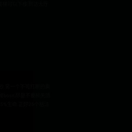
楼梯可以下楼,到达大厅
8秒.另一个不可打断的奥
oss,尽量不要损失随
%生命.正好25个枯法