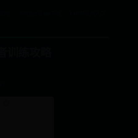
et国内
365骑士版app下载
bat365台湾入口
法者训练攻略
787