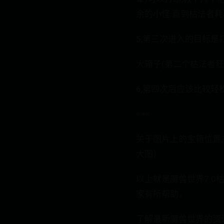
余的小怪.直到枯法者耗尽
5,第三次进入的目标是打
大箱子(第二个枯法者狂战
6,第四次后应该比较轻
===
关于图片上的宝箱位置,
大图）
以上就是魔兽世界7.
家有所帮助。
了解最新魔兽世界的资讯