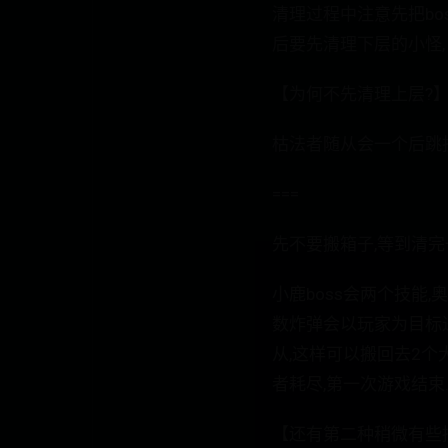
清理过程中注意先把bo
后要先清理下层的小怪,
【为何不先清理上层?
枯法者随从会一个后跳技
===
先不要搬箱子,等到清完
小鹿boss会两个技能
数炸弹会以玩家为目标进
从,这样可以搬回去2个
者耗尽,第一次游戏结束
【还有第二种稍微有些