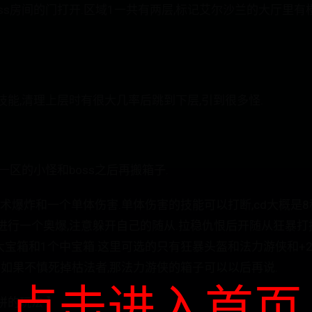
ss房间的门打开.区域1一共有两层,标记艾尔沙兰的大厅里有
】
能,清理上层时有很大几率后跳到下层,引到很多怪.
一区的小怪和boss之后再搬箱子.
,奥术爆炸和一个单体伤害.单体伤害的技能可以打断,cd大概是
行一个奥爆,注意躲开自己的随从.拉稳仇恨后开随从狂暴打掉b
大宝箱和1个中宝箱.这里可选的只有狂暴头盔和法力游侠和+25
.如果不慎死掉枯法者,那法力游侠的箱子可以以后再说.
点击进入首页
拼的玩法 】