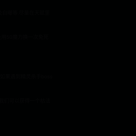
不及自曝等.尽量在天赋里
处用50魔力换一次免死
如果遇到精灵杀手boss
时我们可以获得一个枯法