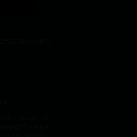
且尽量打够400分积分.
多.
遇到杀手boss,所以推
控技能(羊,妖,各种大
率的中箱,最后是清理剩