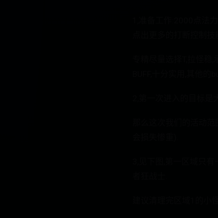
1,准备工作:2000点
点出更多的打断控制技能
专精尽量选择T,拉怪稳
BUFF,十分实用,其他的
2,第一次进入的目标是
那么这次我们的活动范围
会损失惨重).
3,见下图,第一区域只
者狂战士.
建议清理完区域1的小怪