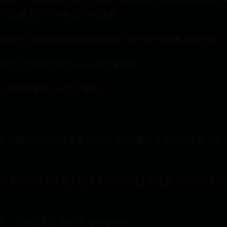
,结束.这次一共有33个枯法者.
高积分, 搬运先知新探测到的两个箱子(25%伤害,25%生命)
士),打掉精灵杀手boss.并尽量通关.
松,按照顺序搬运大箱子即可。
有人提出现在的版本里+25%生命/伤害的道具只能获得一次,
0枯法者训练任务攻略，枯法者训练攻略宝箱位置一览的相关
，扫描或关注微信号：pc6game