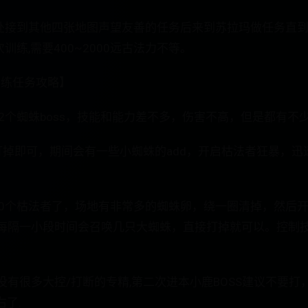
加处接到其他四张地图声望友善的任务后来到苏拉玛做任务直
训练,需要400~2000远古法力不等。
训练任务攻略】
有2个蜘蛛boss，技能和能力差不多，伤害不高，但是都有不少
打掉即可，期间会有一些小蜘蛛的add，开启枯法者狂暴，迅
0个枯法者了，场地有非常多的蜘蛛卵，绕一圈清掉，然后开始打
每隔一小段时间会召唤几只大蜘蛛，直接打掉就可以。控制技能
有很多大控/打断的专精,第二次进本小鹿BOSS建议不要打
右了.