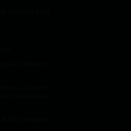
到第一次训练枯法者阶段
ADD
速打掉。这里能有30个
boss，boss没有
可以留到最后boss
，每次打完小鹿满血的枯