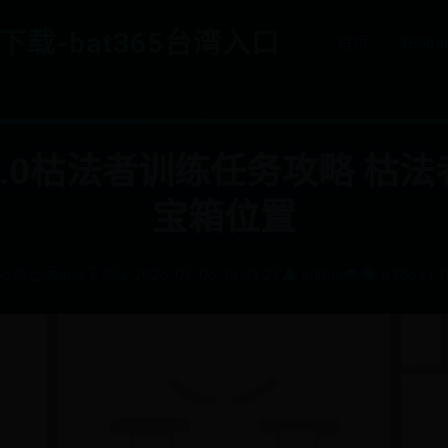
p下载-bat365台湾入口
首页
365b
.0枯法者训练任务攻略 枯
宝箱位置
65骑士版app下载
⌛ 2026-07-06 13:43:27
👤 admin
👁️‍🗨️ 8786
👍 