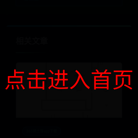
相关文章
点击进入首页
365骑士版app下载