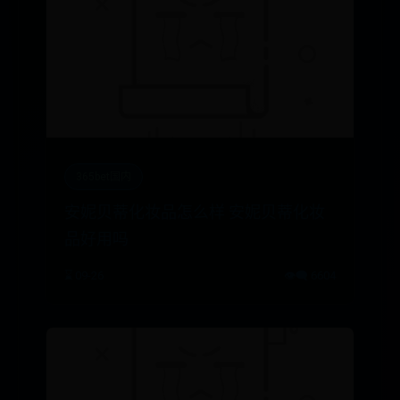
365bet国内
安妮贝蒂化妆品怎么样 安妮贝蒂化妆
品好用吗
⌛ 09-26
👁️‍🗨️ 6604