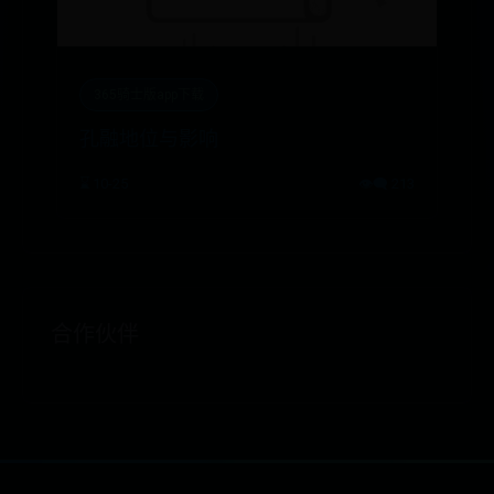
365骑士版app下载
孔融地位与影响
⌛ 10-25
👁️‍🗨️ 213
合作伙伴