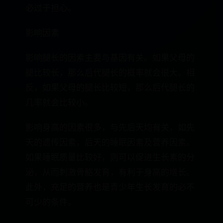
必过于担心。
影响因素
影响腿长的因素主要与基因有关。如果父母的
腿比较长，那么后代腿长的概率就会很大。相
反，如果父母的腿长比较短，那么后代腿长的
几率就会比较小。
影响身高的因素很多，与先后天均有关，如先
天的遗传因素，后天的睡眠因素及营养因素。
如果睡眠质量比较好，则可以促进生长素的分
泌，从而刺激骨骼发育，有利于身高的增长。
此外，充足的营养也是青少年生长发育的必不
可少的条件。